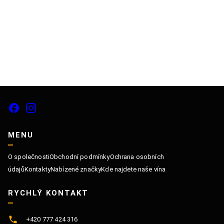
Sk
MENU
O společnosti
Obchodní podmínky
Ochrana osobních
údajů
Kontakty
Nabízené značky
Kde najdete naše vína
RYCHLÝ KONTAKT
+420 777 424 316