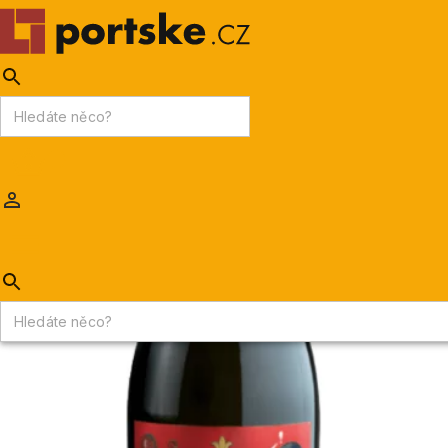
KPDV
AKCE
PORTSKÉ VÍNO
MADEIRA
Portske.cz
/
VÍNA
/
Červená vína
/
Ribeiro Santo Automático tinto
Novinka