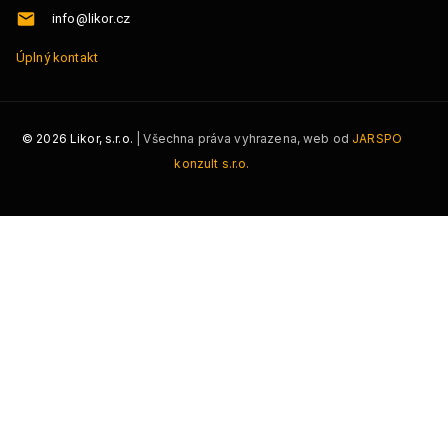
info@likor.cz
Úplný kontakt
©
2026
Likor, s.r.o.
| Všechna práva vyhrazena, web od
JARSPO
konzult s.r.o.