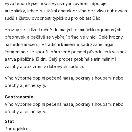
vyváženou kyselinou a výrazným závěrem. Spojuje
autentický, lehce rustikální charakter vína bez vlivu dubových
sudů s čistou ovocností typickou pro oblast Dão.
Hrozny se sklízejí ručně do malých osmnáctikilogramových
přepravek a pečlivě se vybírají přímo ve vinici. Celé hrozny
následně macerují v tradiční kamenné kádi zvané lagar.
Fermentace se spouští přirozeně pomocí původních kvasinek
a trvá přibližně 15 dní. Celý proces probíhá s minimálními
zásahy a bez zrání v dubových sudech.
Víno výborně doplní pečená masa, pokrmy s houbami nebo
ořechy a jemné sýry.
Gastronomie
Víno výborně doplní pečená masa, pokrmy s houbami nebo
ořechy a jemné sýry.
Stát
Portugalsko