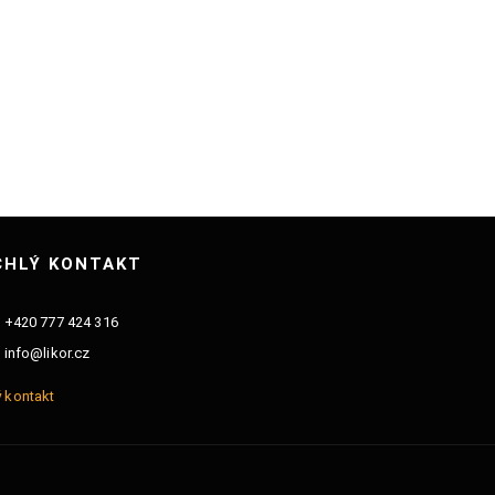
195 K
Sklad
CHLÝ KONTAKT
+420 777 424 316
info@likor.cz
 kontakt