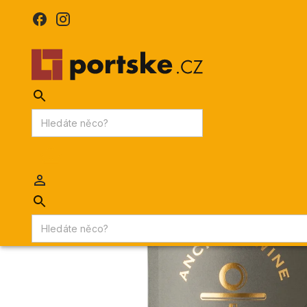
KPDV
AKCE
PORTSKÉ VÍNO
MADEIRA
Portske.cz
/
VÍNA
/
Červená vína
/
Feuerheerd´s Reserva Red 