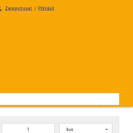
DELIKATESY
DÁRKOVÁ BALENÍ & SKLENIČKY
Zaregistrovat
/
Přihlásit
s Reserva Red 2021
355 Kč
/
0,75l
293,39 Kč
/
0,75l
ZVB0736
Skladem
0,75l = 1 kus
kus