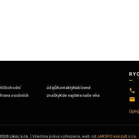
RY
ti
Obchodní
údajů
Kontakty
Nabízené
hrana osobních
značky
Kde najdete naše vína
Úplný
2026
Likor, s.r.o.
| Všechna práva vyhrazena, web od
JARSPO konzult s.r.o.