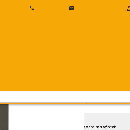
SEKTY
SHERRY & VERMUT
VÍNA
DESTILÁTY
+420 777 424 316
info@likor.cz
2021
Feuerheerd´
Cena vč. DPH
Cena bez DPH:
Objednací číslo:
Dostupnost:
Přepočet:
Vyberte množství: