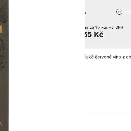
kus
Cena za
1
x
kus
vč. DPH
355 Kč
Fantastické červené víno z ob