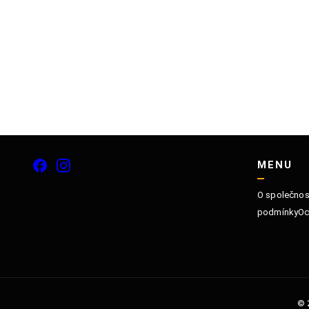
MENU
O společnos
podmínky
Oc
©