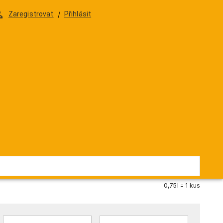
DELIKATESY
DÁRKOVÁ BALENÍ & SKLENIČKY
Zaregistrovat
/
Přihlásit
 Lima Rabo de Gala
219 Kč
/
0,75l
180,99 Kč
/
0,75l
ZV810338
Skladem
0,75l = 1 kus