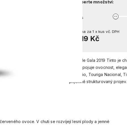
Vyberte množství:
kus
Cena za
1
x
kus
vč. DPH
219 Kč
Rabo de Gala 2019 Tinto je ch
které spojuje ovocnost, eleg
Castelão, Touriga Nacional, T
příjemně strukturovaný projev.
červeného ovoce. V chuti se rozvíjejí lesní plody a jemné