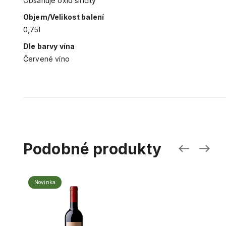
Obsahuje oxid siřičitý
Objem/Velikost balení
0,75l
Dle barvy vína
Červené víno
Podobné produkty
Novinka