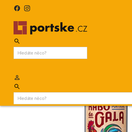
KPDV
AKCE
PORTSKÉ VÍNO
MADEIRA
Portske.cz
/
VÍNA
/
Červená vína
/
Červené víno Lima Rabo de
Novinka