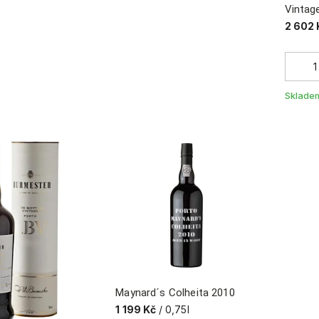
Vintag
2 602 
Sklade
Maynard´s Colheita 2010
1 199 Kč
/ 0,75l