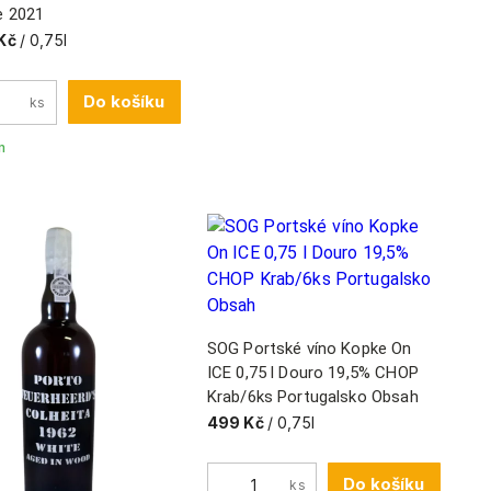
e 2021
Kč
/ 0,75l
Do košíku
ks
m
SOG Portské víno Kopke On
ICE 0,75 l Douro 19,5% CHOP
Krab/6ks Portugalsko Obsah
499 Kč
/ 0,75l
Do košíku
ks