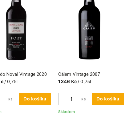
 do Noval Vintage 2020
Cálem Vintage 2007
Kč
/ 0,75l
1 346 Kč
/ 0,75l
Do košíku
Do košíku
ks
ks
m
Skladem