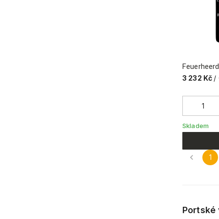
Feuerheerd
3 232 Kč
/
Skladem
1
Portské 