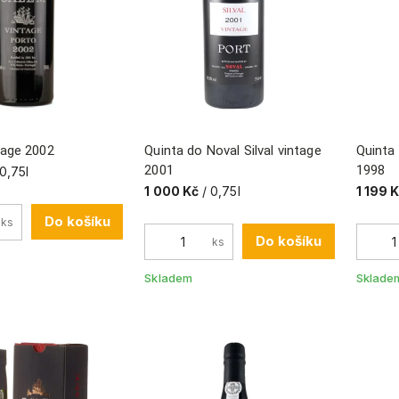
tage 2002
Quinta do Noval Silval vintage
Quinta 
2001
1998
 0,75l
1 000 Kč
/ 0,75l
1 199 
Do košíku
ks
Do košíku
ks
Skladem
Sklade