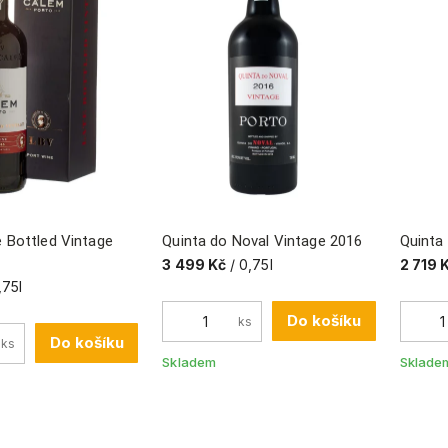
 Bottled Vintage
Quinta do Noval Vintage 2016
Quinta
3 499 Kč
/ 0,75l
2 719 
,75l
Do košíku
ks
Do košíku
ks
Skladem
Sklade