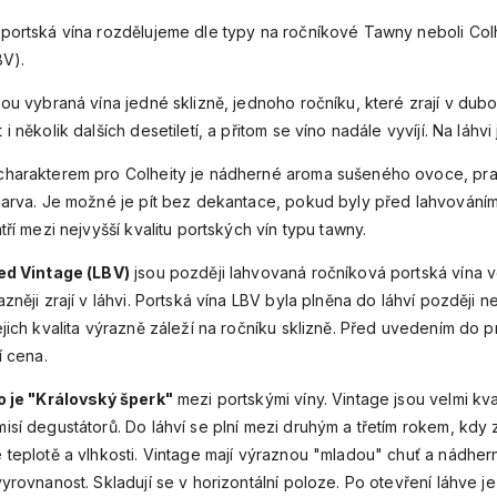
portská vína rozdělujeme dle typy na ročníkové Tawny neboli Colh
BV).
ou vybraná vína jedné sklizně, jednoho ročníku, které zrají v dub
i několik dalších desetiletí, a přitom se víno nadále vyvíjí. Na láhv
harakterem pro Colheity je nádherné aroma sušeného ovoce, praž
barva. Je možné je pít bez dekantace, pokud byly před lahvováním 
tří mezi nejvyšší kvalitu portských vín typu tawny.
ed Vintage (LBV)
jsou později lahvovaná ročníková portská vína v
zněji zrají v láhvi. Portská vína LBV byla plněna do láhví později n
jich kvalita výrazně záleží na ročníku sklizně. Před uvedením do pr
í cena.
o je "Královský šperk"
mezi portskými víny. Vintage jsou velmi kva
isí degustátorů. Do láhví se plní mezi druhým a třetím rokem, kdy 
 teplotě a vlhkosti. Vintage mají výraznou "mladou" chuť a nádher
vyrovnanost. Skladují se v horizontální poloze. Po otevření láhve 