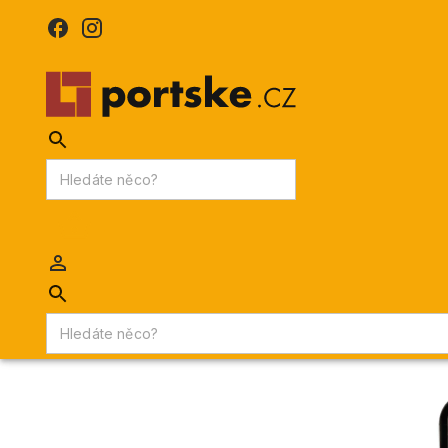
Portske.cz
/
PORTSKÉ VÍNO
/
Portské víno ročníkové
Portské víno ročníkové
Ročníková portská vína rozdělujeme dle typy na ročníkové 
sklizně, jednoho ročníku, které zrají v dubových sudech minim
Číst více
FILTROVAT VÝSLEDKY