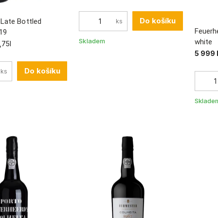
Do košíku
Late Bottled
ks
Feuerh
19
Skladem
white
,75l
5 999 
Do košíku
ks
Sklade