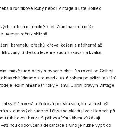
eita a ročníkové Ruby neboli Vintage a Late Bottled
ových sudech minimálně 7 let. Zrání na sudu může
i je uveden ročník sklizně.
ení, karamelu, ořechů, dřeva, koření a nádherná až
filtrovány.
S délkou ležení v sudu získává na kvalitě.
elmi tmavě rudé barvy a ovocné chuti. Na rozdíl od Colheit
ež klasické Vintage a to mezi 4 až 6 rokem po sklizni a zrání
odeje leží minimálně tři roky v láhvi. Oproti pravým Vintage
litní sytě červená ročníková portská vína, která musí být
zrála v dubových sudech. Láhve se skladují ve sklepech při
nou rubínovou barvu. S přibývajícím věkem získávají
je většinou doporučená dekantace a víno je nutné vypít do