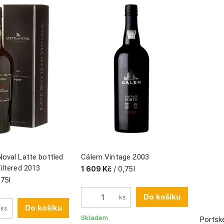
Noval Latte bottled
Cálem Vintage 2003
iltered 2013
1 609 Kč
/ 0,75l
,75l
Do košíku
ks
Do košíku
ks
Skladem
Portsk