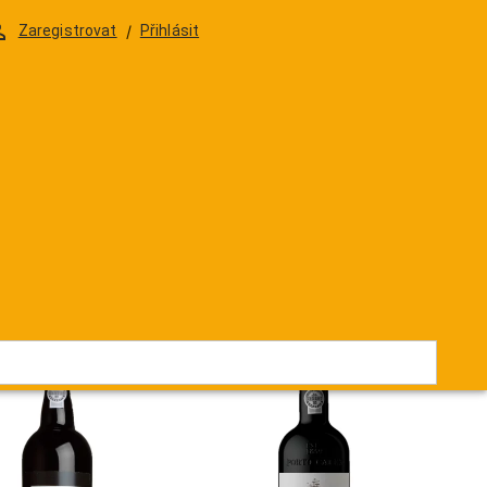
Zaregistrovat
/
Přihlásit
led Vintage (LBV). Colheity jsou vybraná vína jedné
Skladovosti
110
Produktů |
Seřadit podle