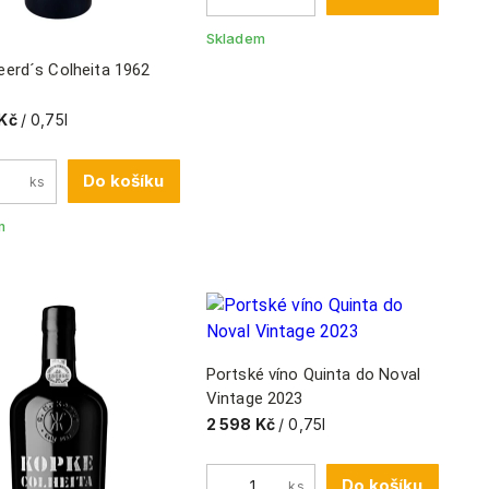
Skladem
eerd´s Colheita 1962
Kč
/ 0,75l
Do košíku
ks
m
Portské víno Quinta do Noval
Vintage 2023
2 598 Kč
/ 0,75l
Do košíku
ks