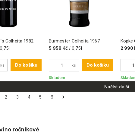
´s Colheita 1982
Burmester Colheita 1967
Kopke 
 0,75l
5 958 Kč
/ 0,75l
2 990 
Do košíku
Do košíku
ks
ks
Skladem
Sklade
Načíst další
2
3
4
5
6
víno ročníkové