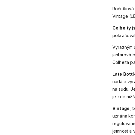
Ročníková 
Vintage (L
Colheity
js
pokračovat 
Výrazným c
jantarová 
Colheita pa
Late Bottl
nadálé výra
na sudu. Je
je zde nižš
Vintage, t
uznána kom
regulované
jemnost a 