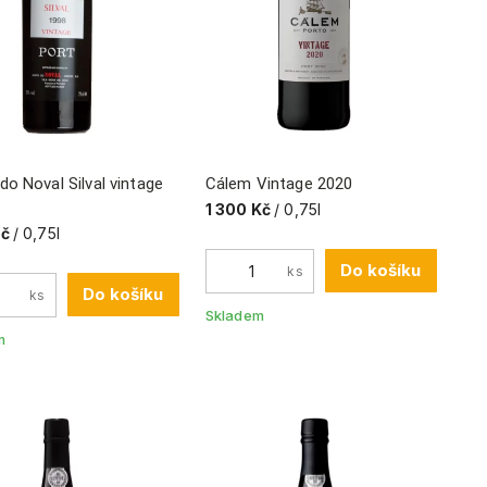
do Noval Silval vintage
Cálem Vintage 2020
1 300 Kč
/ 0,75l
Kč
/ 0,75l
Do košíku
ks
Do košíku
ks
Skladem
m