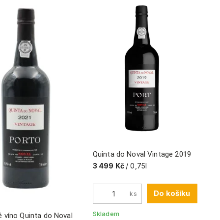
Quinta do Noval Vintage 2019
3 499 Kč
/ 0,75l
Do košíku
ks
Skladem
é víno Quinta do Noval