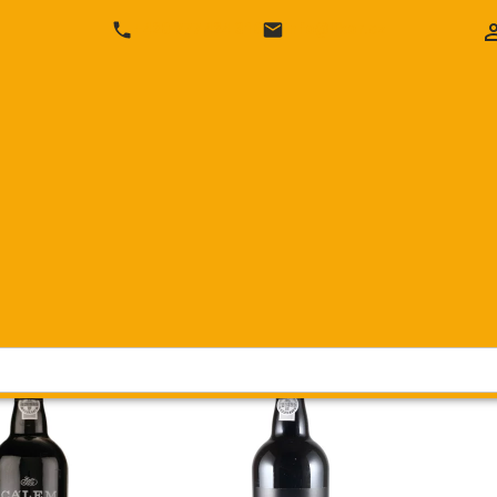
+420 777 424 316
info@likor.cz
Tawny neboli Colheita a ročníkové Ruby neboli Vintage a Late Bott
álně 7 let. Zrá ...