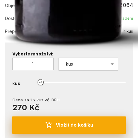
ZV8103064
Objednací číslo:
Dostupnost:
Skladem
Přepočet:
0,75l = 1 kus
Vyberte množství:
kus
kus
Cena za
1
x
kus
vč. DPH
270 Kč
Vložit do košíku