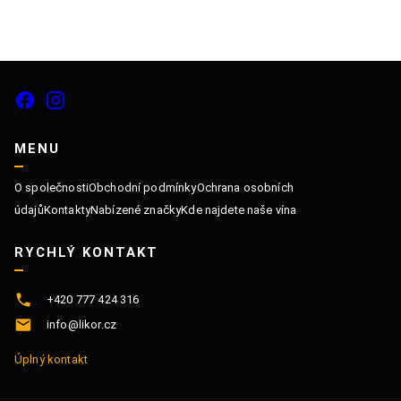
MENU
O společnosti
Obchodní podmínky
Ochrana osobních
údajů
Kontakty
Nabízené značky
Kde najdete naše vína
RYCHLÝ KONTAKT
+420 777 424 316
info@likor.cz
Úplný kontakt