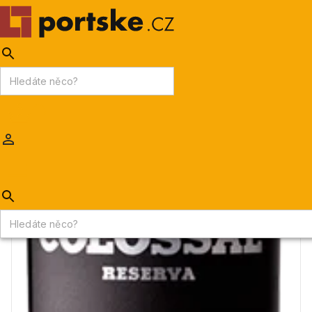
KPDV
AKCE
PORTSKÉ VÍNO
MADEIRA
Portske.cz
/
VÍNA
/
Červená vína
/
Casa Santos Lima Colossal reserva
Akce KPDV