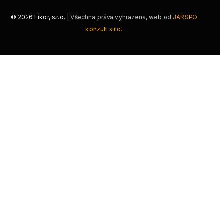
©
2026
Likor, s.r.o.
| Všechna práva vyhrazena, web od
JARSPO
konzult s.r.o.