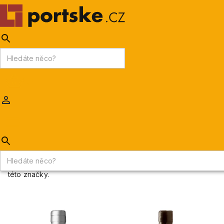
KPDV
AKCE
PORTSKÉ VÍNO
MADEIRA
Portske.cz
/
Výrobci
/
Kopke
Kopke
V roce 1636 se Nicolau Kopke přestěhoval z Hamburku do
Portugalska coby generální konzul hanzovní ligy. Příběh
značky Kopke se odstartoval o dva roky později, kdy došlo
k vývozu prvních lahví této společnosti. Rodištěm vín je
oblast Douro, konkrétně Quinta de São Luiz a tamních 125
hektarů udržovaných vinic na levém břehu řeky Douro, která
zajišťuje výjimečnost a konzistentní portfolio portských vín
této značky.