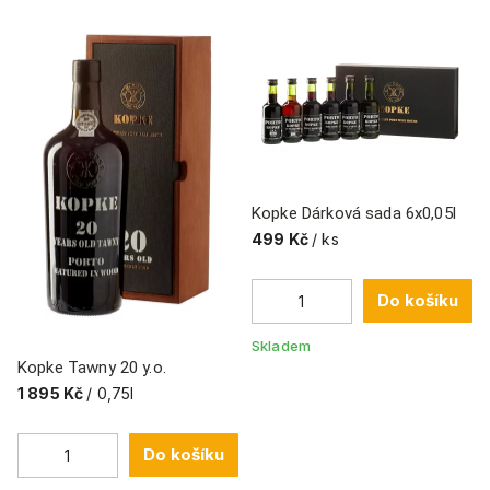
Kopke Dárková sada 6x0,05l
499 Kč
/ ks
Do košíku
Skladem
Kopke Tawny 20 y.o.
1 895 Kč
/ 0,75l
Do košíku