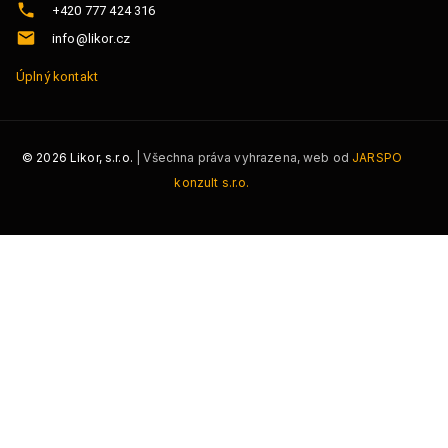
+420 777 424 316
info@likor.cz
Úplný kontakt
©
2026
Likor, s.r.o.
| Všechna práva vyhrazena, web od
JARSPO
konzult s.r.o.