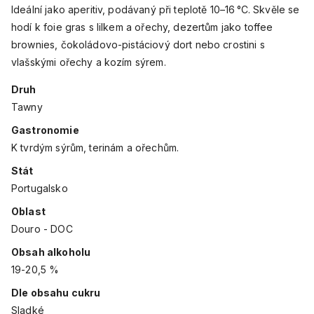
Ideální jako aperitiv, podávaný při teplotě 10–16 °C. Skvěle se
hodí k foie gras s lilkem a ořechy, dezertům jako toffee
brownies, čokoládovo-pistáciový dort nebo crostini s
vlašskými ořechy a kozím sýrem.
Druh
Tawny
Gastronomie
K tvrdým sýrům, terinám a ořechům.
Stát
Portugalsko
Oblast
Douro - DOC
Obsah alkoholu
19-20,5 %
Dle obsahu cukru
Sladké