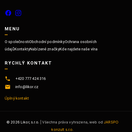
MENU
O společnosti
Obchodní podmínky
Ochrana osobních
údajů
Kontakty
Nabízené značky
Kde najdete naše vína
RYCHLÝ KONTAKT
+420 777 424 316
info@likor.cz
Úplný kontakt
©
2026
Likor, s.r.o.
| Všechna práva vyhrazena, web od
JARSPO
konzult s.r.o.