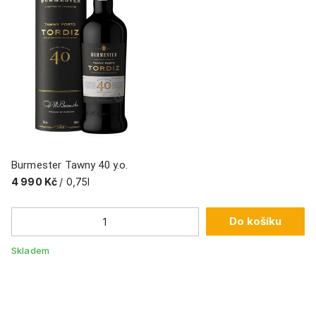
Burmester Tawny 40 y.o.
Da
4 990 Kč
/ 0,75l
7
Do košíku
Skladem
Sk