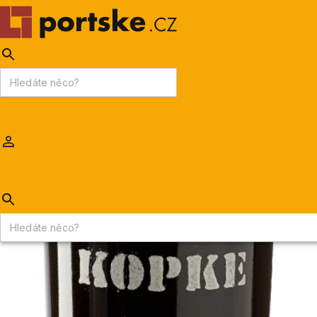
KPDV
AKCE
PORTSKÉ VÍNO
MADEIRA
Portske.cz
/
PORTSKÉ VÍNO
/
Portské víno víceleté
/
Kopke Tawny 10 y. o.