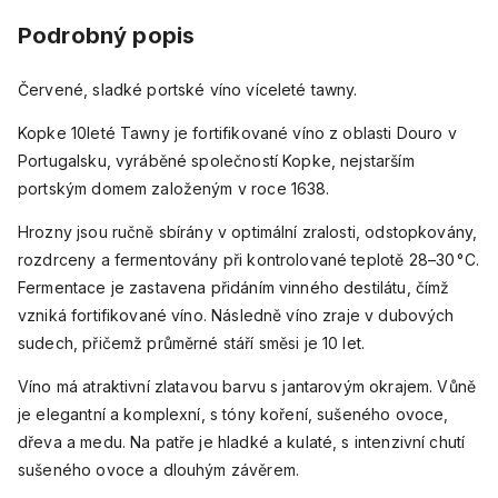
Podrobný popis
Červené, sladké portské víno víceleté tawny.
Kopke 10leté Tawny je fortifikované víno z oblasti Douro v
Portugalsku, vyráběné společností Kopke, nejstarším
portským domem založeným v roce 1638.
Hrozny jsou ručně sbírány v optimální zralosti, odstopkovány,
rozdrceny a fermentovány při kontrolované teplotě 28–30 °C.
Fermentace je zastavena přidáním vinného destilátu, čímž
vzniká fortifikované víno. Následně víno zraje v dubových
sudech, přičemž průměrné stáří směsi je 10 let.
Víno má atraktivní zlatavou barvu s jantarovým okrajem. Vůně
je elegantní a komplexní, s tóny koření, sušeného ovoce,
dřeva a medu. Na patře je hladké a kulaté, s intenzivní chutí
sušeného ovoce a dlouhým závěrem.