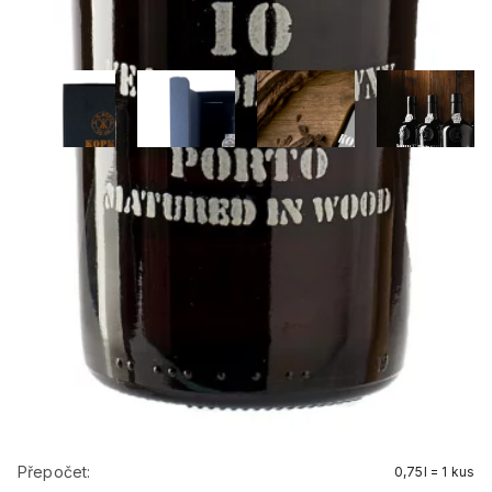
Kopke Tawny 10 y. o.
Kopke
899 Kč
Cena vč. DPH
/
0,75l
742,98 Kč
/
0,75l
Cena bez DPH:
ZV0708
Objednací číslo:
Dostupnost:
Skladem
Přepočet:
0,75l = 1 kus