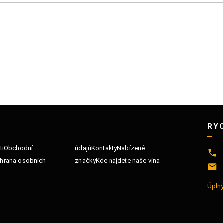
RY
ti
Obchodní
údajů
Kontakty
Nabízené
hrana osobních
značky
Kde najdete naše vína
Úplný