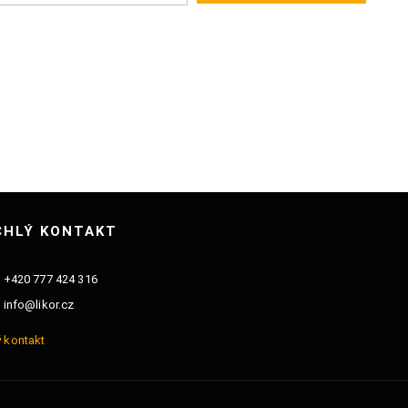
365 K
Sklad
CHLÝ KONTAKT
+420 777 424 316
info@likor.cz
 kontakt