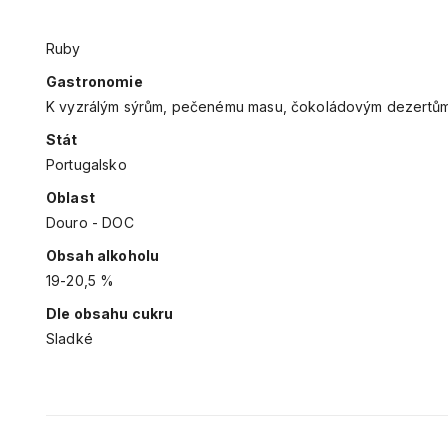
Druh
Ruby
Gastronomie
K vyzrálým sýrům, pečenému masu, čokoládovým dezertům. Se
Stát
Portugalsko
Oblast
Douro - DOC
Obsah alkoholu
19-20,5 %
Dle obsahu cukru
Sladké