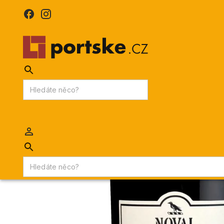
KPDV
AKCE
PORTSKÉ VÍNO
MADEIRA
Portske.cz
/
PORTSKÉ VÍNO
/
Portské víno základní
/
Quinta d