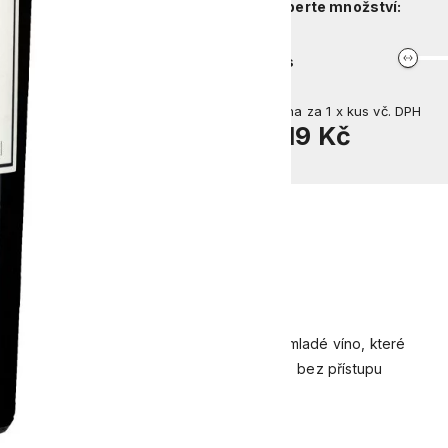
Vyberte množství:
kus
Cena za
1
x
kus
vč. DPH
419 Kč
ma čerstvých hroznů. Svůdné a stimulující mladé víno, které
objemových, dřevěných sudech (12 000 litrů) bez přístupu