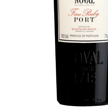
Podrobný popis
Červené, sladké portské víno rubínové barvy s krásným aro
si zachovalo svoji silnou a živou osobnost. Zraje ve velko
vzduchu.
Obsah alkoholu: 19,5 %