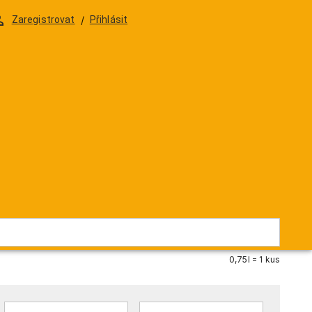
DELIKATESY
DÁRKOVÁ BALENÍ & SKLENIČKY
Zaregistrovat
/
Přihlásit
val Fine Ruby
419 Kč
/
0,75l
346,28 Kč
/
0,75l
ZV2101
Skladem
0,75l = 1 kus