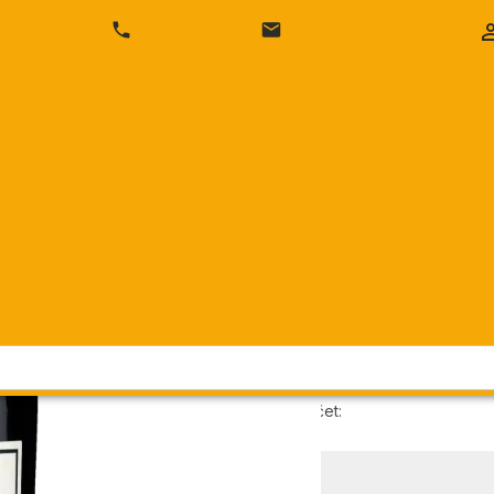
SEKTY
SHERRY & VERMUT
VÍNA
DESTILÁTY
+420 777 424 316
info@likor.cz
o Noval Fine Ruby
Quinta do No
Quinta do Noval
Cena vč. DPH
Cena bez DPH:
Objednací číslo:
Dostupnost:
Přepočet: