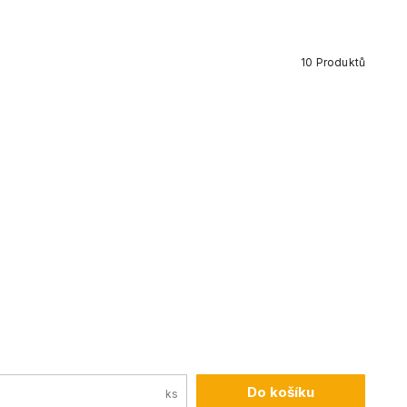
10
Produktů
Do košíku
ks
Cálem 