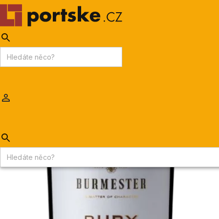
KPDV
AKCE
PORTSKÉ VÍNO
MADEIRA
Portske.cz
/
PORTSKÉ VÍNO
/
Portské víno základní
/
Burmester Ruby