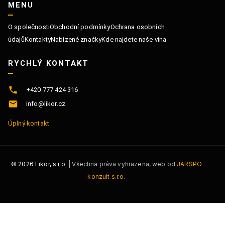
MENU
O společnosti
Obchodní podmínky
Ochrana osobních
údajů
Kontakty
Nabízené značky
Kde najdete naše vína
RYCHLÝ KONTAKT
+420 777 424 316
info@likor.cz
Úplný kontakt
©
2026
Likor, s.r.o.
| Všechna práva vyhrazena, web od
JARSPO
konzult s.r.o.