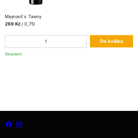
Maynard´s Tawny
269 Kč
/ 0,75l
Do košíku
Cá
3
Skladem
Sk