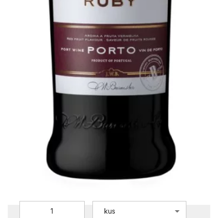
Burmester Ruby
Burmester
379 Kč
Cena vč. DPH
/
0,75l
313,22 Kč
/
0,75l
Cena bez DPH:
ZV11000
Objednací číslo:
Dostupnost:
Skladem
Přepočet:
0,75l = 1 kus
Vyberte množství:
kus