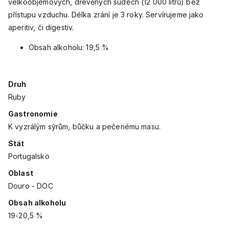
velkoobjemových, dřevěných sudech (12 000 litrů) bez
přístupu vzduchu. Délka zrání je 3 roky. Servírujeme jako
aperitiv, či digestiv.
Obsah alkoholu: 19,5 %
Druh
Ruby
Gastronomie
K vyzrálým sýrům, bůčku a pečenému masu.
Stát
Portugalsko
Oblast
Douro - DOC
Obsah alkoholu
19-20,5 %