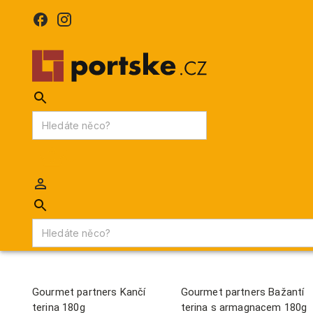
KPDV
AKCE
PORTSKÉ VÍNO
MADEIRA
Portske.cz
/
Výrobci
/
GOURMET PARTNERS
GOURMET PARTNERS
Gourmet partners Kančí
Gourmet partners Bažantí
terina 180g
terina s armagnacem 180g