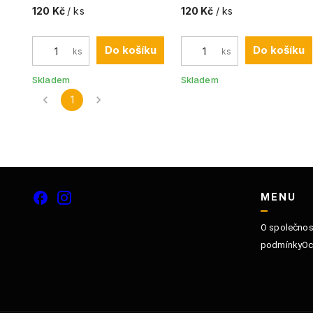
120 Kč
/ ks
120 Kč
/ ks
Do košíku
Do košíku
ks
ks
Skladem
Skladem
1
MENU
O společnos
podmínky
Oc