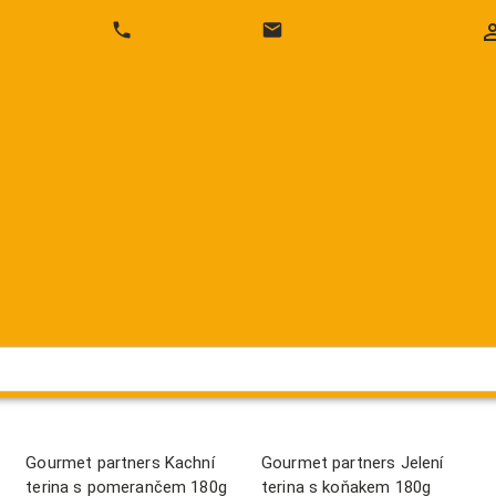
SEKTY
SHERRY & VERMUT
VÍNA
DESTILÁTY
+420 777 424 316
info@likor.cz
Gourmet partners Kachní
Gourmet partners Jelení
terina s pomerančem 180g
terina s koňakem 180g