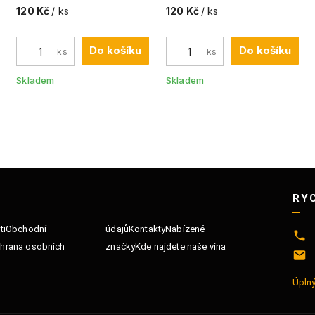
120 Kč
/ ks
120 Kč
/ ks
Do košíku
Do košíku
ks
ks
Skladem
Skladem
RY
ti
Obchodní
údajů
Kontakty
Nabízené
hrana osobních
značky
Kde najdete naše vína
Úplný