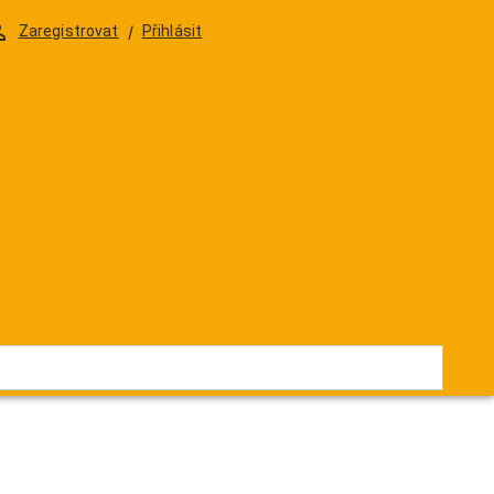
DELIKATESY
DÁRKOVÁ BALENÍ & SKLENIČKY
Zaregistrovat
/
Přihlásit