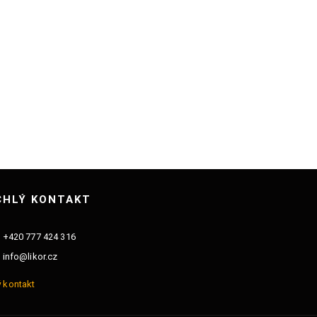
CHLÝ KONTAKT
+420 777 424 316
info@likor.cz
 kontakt