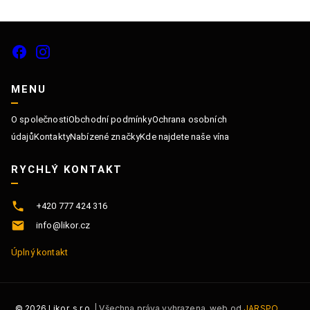
MENU
O společnosti
Obchodní podmínky
Ochrana osobních
údajů
Kontakty
Nabízené značky
Kde najdete naše vína
RYCHLÝ KONTAKT
+420 777 424 316
info@likor.cz
Úplný kontakt
©
2026
Likor, s.r.o.
| Všechna práva vyhrazena, web od
JARSPO