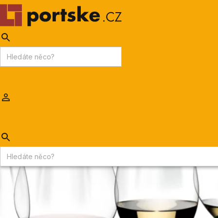
KPDV
AKCE
PORTSKÉ VÍNO
MADEIRA
Portske.cz
/
DÁRKOVÁ BALENÍ & SKLENIČKY
/
Sklenice Riedel
/
Sklenice Riedel Performance Degustační sada