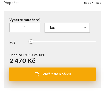
Přepočet:
1 sada = 1 kus
Vyberte množství:
kus
kus
Cena za
1
x
kus
vč. DPH
2 470 Kč
Vložit do košíku