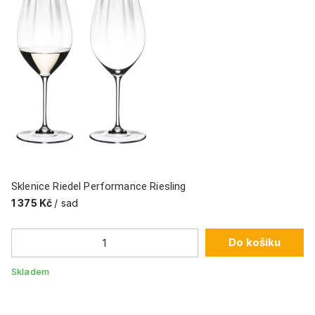
Sklenice Riedel Performance Riesling
Sk
1 375 Kč
/ sad
1 
Do košíku
Skladem
Sk