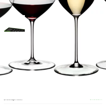
Sklenice Riedel Performance
Degustační sada
Riedel
2 470 Kč
Cena vč. DPH
/
sada
2 041,32 Kč
/
sada
Cena bez DPH:
ZV100043
Objednací číslo:
Dostupnost:
Skladem