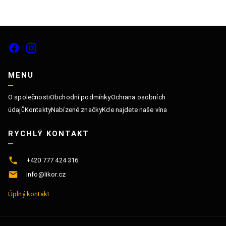
MENU
O společnosti
Obchodní podmínky
Ochrana osobních
údajů
Kontakty
Nabízené značky
Kde najdete naše vína
RYCHLÝ KONTAKT
+420 777 424 316
info@likor.cz
Úplný kontakt