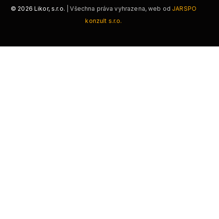
©
2026
Likor, s.r.o.
| Všechna práva vyhrazena, web od
JARSPO
konzult s.r.o.