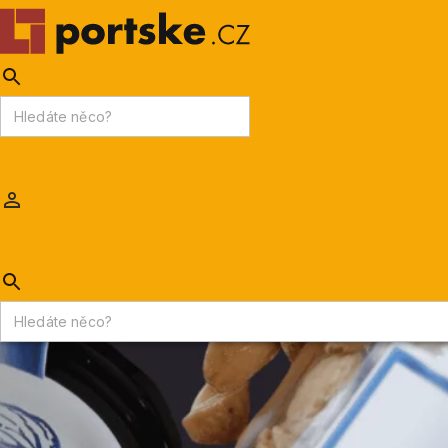
KPDV
AKCE
PORTSKÉ VÍNO
MADEIRA
Portske.cz
/
DELIKATESY
/
Ořechy
/
Portugalské mandle