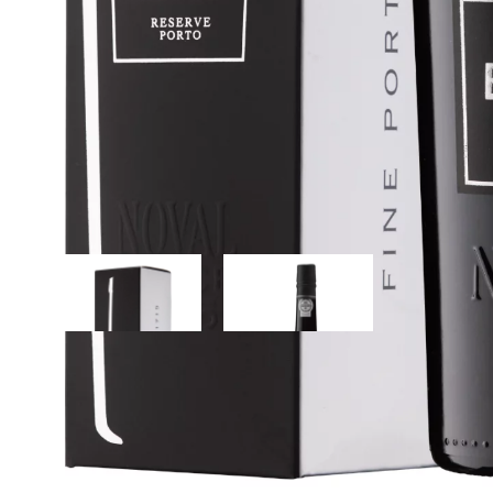
Podrobný popis
Noval Black Ruby Reserve je portské bez složitostí — není tř