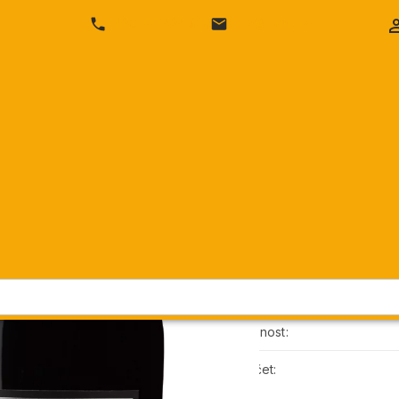
SEKTY
SHERRY & VERMUT
VÍNA
DESTILÁTY
+420 777 424 316
info@likor.cz
íno Quinta do Noval Black s papírovou krabičkou
Portské víno
papírovou kr
Quinta do Noval
Cena vč. DPH
Cena bez DPH:
Objednací číslo:
Dostupnost:
Přepočet: