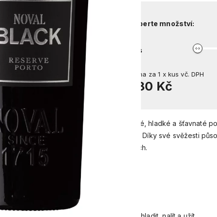
Vyberte množství:
kus
Cena za
1
x
kus
vč. DPH
580 Kč
Ovocné, hladké a šťavnaté po
koření. Díky své svěžesti půs
nápojích.
eba dekantace ani dlouhé zrání. Stačí vychladit, nalít a užít