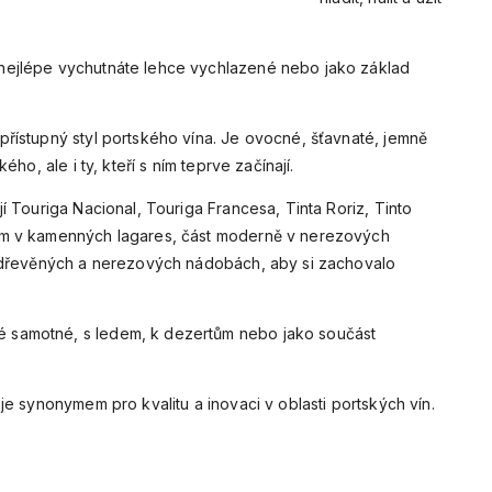
 portského i pro letní drinky.
nejlépe vychutnáte lehce vychlazené nebo jako základ
přístupný styl portského vína. Je ovocné, šťavnaté, jemně
ho, ale i ty, kteří s ním teprve začínají.
í Touriga Nacional, Touriga Francesa, Tinta Roriz, Tinto
ním v kamenných lagares, část moderně v nerezových
 v dřevěných a nerezových nádobách, aby si zachovalo
 samotné, s ledem, k dezertům nebo jako součást
je synonymem pro kvalitu a inovaci v oblasti portských vín.