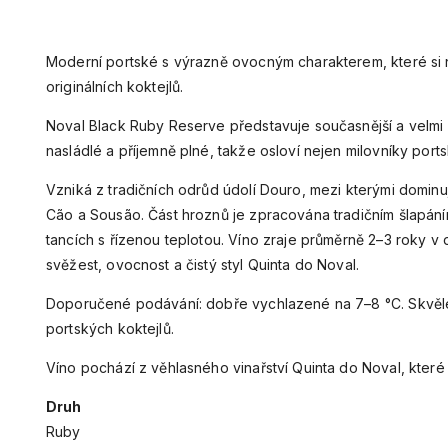
si jeho ovocný charakter. Skvělá volba pro moderní podávání
Moderní portské s výrazně ovocným charakterem, které si 
originálních koktejlů.
Noval Black Ruby Reserve představuje současnější a velmi 
nasládlé a příjemně plné, takže osloví nejen milovníky portské
Vzniká z tradičních odrůd údolí Douro, mezi kterými dominuj
Cão a Sousão. Část hroznů je zpracována tradičním šlapá
tancích s řízenou teplotou. Víno zraje průměrně 2–3 roky
svěžest, ovocnost a čistý styl Quinta do Noval.
Doporučené podávání: dobře vychlazené na 7–8 °C. Skvělé
portských koktejlů.
Víno pochází z věhlasného vinařství Quinta do Noval, které 
Druh
Ruby