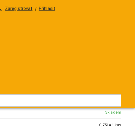
DELIKATESY
DÁRKOVÁ BALENÍ & SKLENIČKY
Zaregistrovat
/
Přihlásit
 Quinta do Noval Black s
abičkou
580 Kč
/
0,75l
479,34 Kč
/
0,75l
ZV21050
Skladem
0,75l = 1 kus