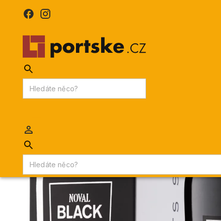
KPDV
AKCE
PORTSKÉ VÍNO
MADEIRA
Portske.cz
/
PORTSKÉ VÍNO
/
Portské víno reservy
/
Portské v
Akce KPDV