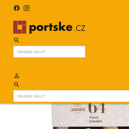
KPDV
AKCE
PORTSKÉ VÍNO
MADEIRA
Portske.cz
/
DELIKATESY
/
Čokolády a sušenky
/
Janek hořká 