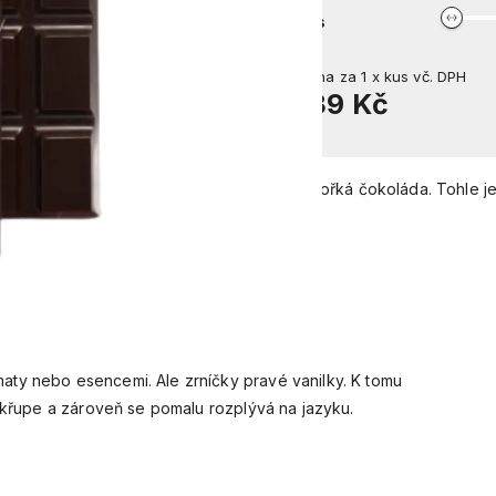
kus
Cena za
1
x
kus
vč. DPH
139 Kč
64% hořká čokoláda. Tohle je 
ty nebo esencemi. Ale zrníčky pravé vanilky. K tomu
, křupe a zároveň se pomalu rozplývá na jazyku.