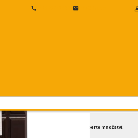
SEKTY
SHERRY & VERMUT
VÍNA
DESTILÁTY
+420 777 424 316
info@likor.cz
čokoláda s mandlemi
Janek hořká 
Janek čokolády
Cena vč. DPH
Cena bez DPH:
Objednací číslo:
Dostupnost:
Vyberte množství: