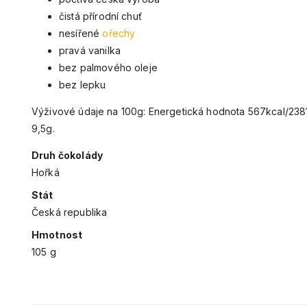
čistá přírodní chuť
nesířené
ořechy
pravá vanilka
bez palmového oleje
bez lepku
Výživové údaje na 100g: Energetická hodnota 567kcal/2381k
9,5g.
Druh čokolády
Hořká
Stát
Česká republika
Hmotnost
105 g