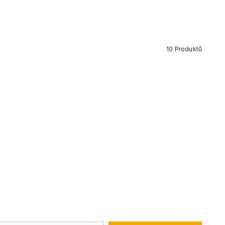
10
Produktů
Nov
Sušenk
299 K