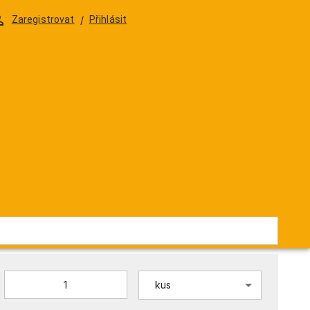
DELIKATESY
DÁRKOVÁ BALENÍ & SKLENIČKY
Zaregistrovat
/
Přihlásit
čokoláda s mandlemi
139 Kč
/
kus
124,11 Kč
/
kus
ZV62803
Na objednávku
kus