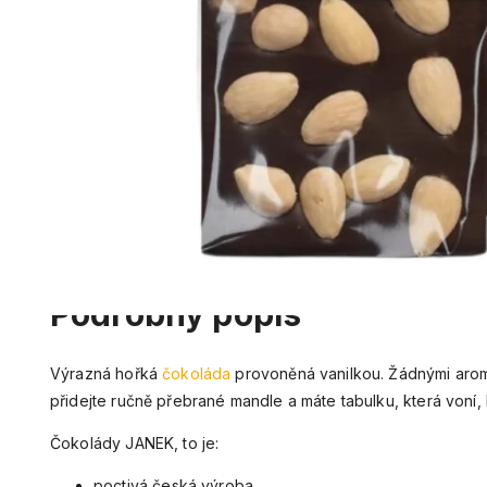
Podrobný popis
Výrazná hořká
čokoláda
provoněná vanilkou. Žádnými aroma
přidejte ručně přebrané mandle a máte tabulku, která voní
Čokolády JANEK, to je:
poctivá česká výroba