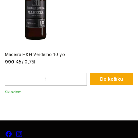
Madeira H&H Verdelho 10 y.o.
He
990 Kč
/ 0,75l
9
Do košíku
Skladem
Sk