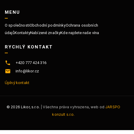
MENU
O společnosti
Obchodní podmínky
Ochrana osobních
údajů
Kontakty
Nabízené značky
Kde najdete naše vína
RYCHLÝ KONTAKT
+420 777 424 316
info@likor.cz
Úplný kontakt
©
2026
Likor, s.r.o.
| Všechna práva vyhrazena, web od
JARSPO
konzult s.r.o.