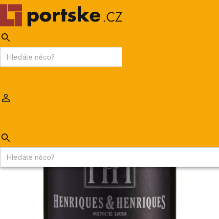
KPDV
AKCE
PORTSKÉ VÍNO
MADEIRA
Portske.cz
/
MADEIRA
/
Madeira 10-letá
/
Henriques & Henriques Malvasia 10 y.o.