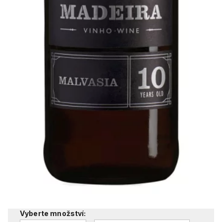
Henriques & Henriques Malvasia
10 y.o.
Henriques&Henriques
990 Kč
Cena vč. DPH
/
0,75l
818,18 Kč
/
0,75l
Cena bez DPH:
ZV22230
Objednací číslo:
Dostupnost:
Skladem
Přepočet:
0,75l = 1 kus
Vyberte množství: