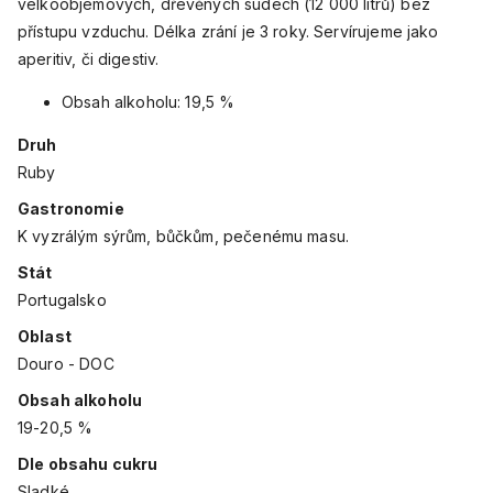
velkoobjemových, dřevěných sudech (12 000 litrů) bez
přístupu vzduchu. Délka zrání je 3 roky. Servírujeme jako
aperitiv, či digestiv.
Obsah alkoholu: 19,5 %
Druh
Ruby
Gastronomie
K vyzrálým sýrům, bůčkům, pečenému masu.
Stát
Portugalsko
Oblast
Douro - DOC
Obsah alkoholu
19-20,5 %
Dle obsahu cukru
Sladké