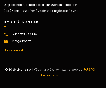
O společnosti
Obchodní podmínky
Ochrana osobních
údajů
Kontakty
Nabízené značky
Kde najdete naše vína
RYCHLÝ KONTAKT
+420 777 424 316
info@likor.cz
Úplný kontakt
©
2026
Likor, s.r.o.
| Všechna práva vyhrazena, web od
JARSPO
konzult s.r.o.