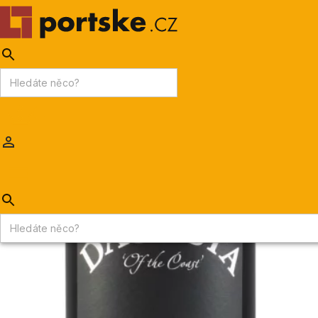
KPDV
AKCE
PORTSKÉ VÍNO
MADEIRA
Portske.cz
/
PORTSKÉ VÍNO
/
Portské víno základní
/
Dacosta Ruby