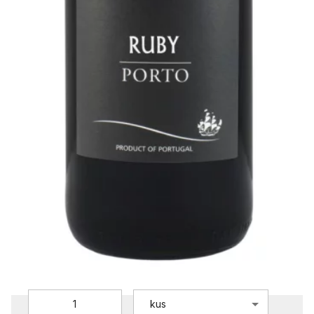
Dacosta Ruby
Dacosta
299 Kč
Cena vč. DPH
/
0,75l
247,11 Kč
/
0,75l
Cena bez DPH:
ZV020000
Objednací číslo:
Dostupnost:
Skladem
Přepočet:
0,75l = 1 kus
Vyberte množství:
kus