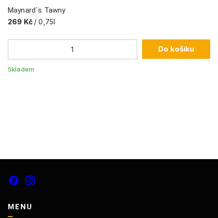
Maynard´s Tawny
269 Kč
/ 0,75l
Do košíku
Cá
3
Skladem
Sk
MENU