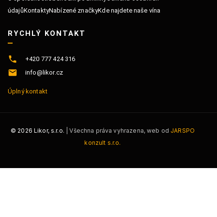
údajů
Kontakty
Nabízené značky
Kde najdete naše vína
RYCHLÝ KONTAKT
+420 777 424 316
info@likor.cz
Úplný kontakt
©
2026
Likor, s.r.o.
| Všechna práva vyhrazena, web od
JARSPO
konzult s.r.o.