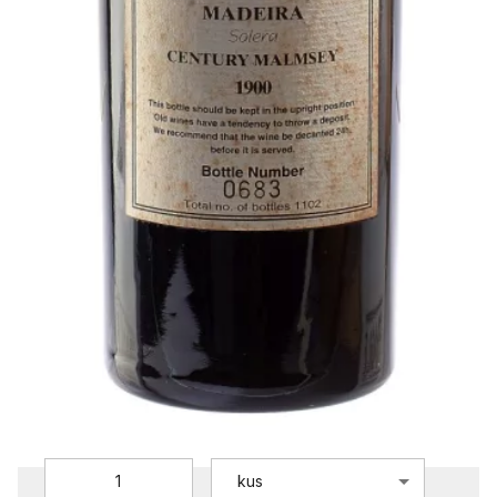
Century malmsey solera 1900
Henriques&Henriques
45 408 Kč
Cena vč. DPH
/
0,75l
37 527,27 Kč
/
0,75l
Cena bez DPH:
ZV2252
Objednací číslo:
Dostupnost:
Skladem
Přepočet:
0,75l = 1 kus
Vyberte množství:
kus