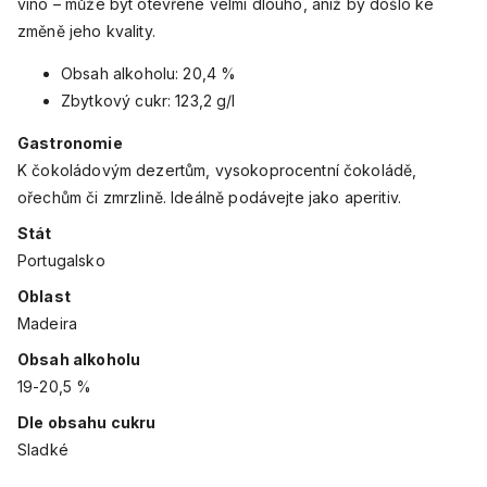
víno – může být otevřené velmi dlouho, aniž by došlo ke
změně jeho kvality.
Obsah alkoholu: 20,4 %
Zbytkový cukr:
123,2
g/l
Gastronomie
K čokoládovým dezertům, vysokoprocentní čokoládě,
ořechům či zmrzlině. Ideálně podávejte jako aperitiv.
Stát
Portugalsko
Oblast
Madeira
Obsah alkoholu
19-20,5 %
Dle obsahu cukru
Sladké