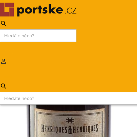
KPDV
AKCE
PORTSKÉ VÍNO
MADEIRA
Portske.cz
/
MADEIRA
/
Madeira ročníková
/
Century malmsey solera 1900