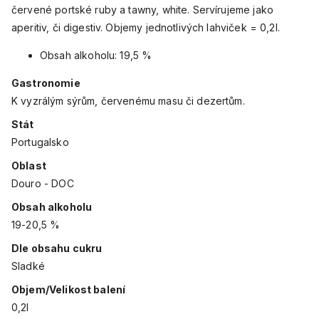
červené portské ruby a tawny, white. Servírujeme jako
aperitiv, či digestiv. Objemy jednotlivých lahviček = 0,2l.
Obsah alkoholu: 19,5 %
Gastronomie
K vyzrálým sýrům, červenému masu či dezertům.
Stát
Portugalsko
Oblast
Douro - DOC
Obsah alkoholu
19-20,5 %
Dle obsahu cukru
Sladké
Objem/Velikost balení
0,2l