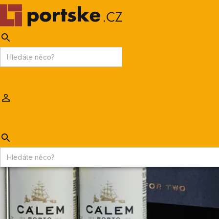
KPDV
AKCE
PORTSKÉ VÍNO
MADEIRA
Portske.cz
/
DÁRKOVÁ BALENÍ & SKLENIČKY
/
Dárková balení
/
Cálem Dárková sada 3x0,2l