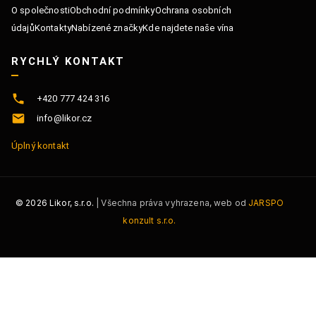
O společnosti
Obchodní podmínky
Ochrana osobních
údajů
Kontakty
Nabízené značky
Kde najdete naše vína
RYCHLÝ KONTAKT
+420 777 424 316
info@likor.cz
Úplný kontakt
©
2026
Likor, s.r.o.
| Všechna práva vyhrazena, web od
JARSPO
konzult s.r.o.