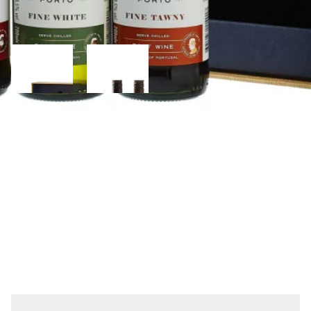
Cálem Dárková sada 3x0,2l
Cálem
485 Kč
Cena vč. DPH
/
kus
400,83 Kč
/
kus
Cena bez DPH:
ZV0102900
Objednací číslo:
Dostupnost:
Skladem