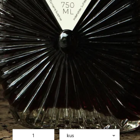
Barao de Vilar 10 y.o.
Barao de Vilar
649 Kč
Cena vč. DPH
/
0,75l
536,36 Kč
/
0,75l
Cena bez DPH:
ZVB0640
Objednací číslo:
Dostupnost:
Skladem
Přepočet:
0,75l = 1 kus
Vyberte množství:
kus