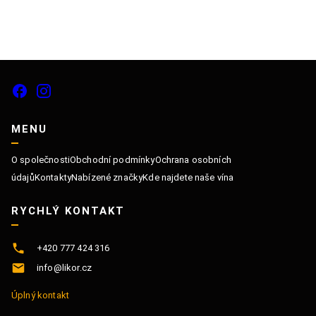
MENU
O společnosti
Obchodní podmínky
Ochrana osobních
údajů
Kontakty
Nabízené značky
Kde najdete naše vína
RYCHLÝ KONTAKT
+420 777 424 316
info@likor.cz
Úplný kontakt