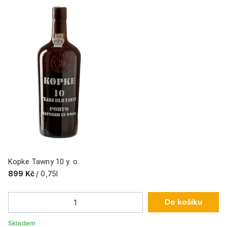
Kopke Tawny 10 y. o.
Bu
899 Kč
/ 0,75l
4
Do košíku
Skladem
Sk