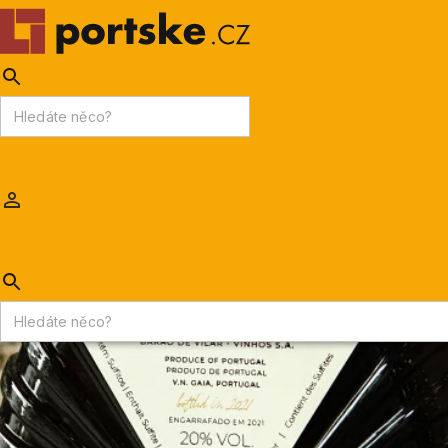
KPDV
AKCE
PORTSKÉ VÍNO
MADEIRA
Portske.cz
/
PORTSKÉ VÍNO
/
Portské víno víceleté
/
Barao de Vilar 10 y.o.