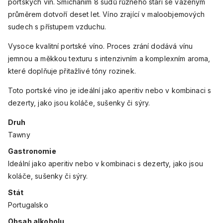
portských vín. Smícháním 8 sudů různého stáří se váženým
průměrem dotvoří deset let. Víno zrající v maloobjemových
sudech s přístupem vzduchu.
Vysoce kvalitní portské víno. Proces zrání dodává vínu
jemnou a měkkou texturu s intenzivním a komplexním aroma,
které doplňuje přitažlivé tóny rozinek.
Toto portské víno je ideální jako aperitiv nebo v kombinaci s
dezerty, jako jsou koláče, sušenky či sýry.
Druh
Tawny
Gastronomie
Ideální jako aperitiv nebo v kombinaci s dezerty, jako jsou
koláče, sušenky či sýry.
Stát
Portugalsko
Obsah alkoholu