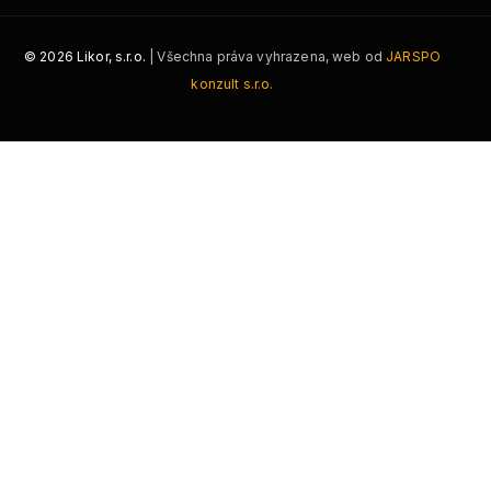
©
2026
Likor, s.r.o.
| Všechna práva vyhrazena, web od
JARSPO
konzult s.r.o.